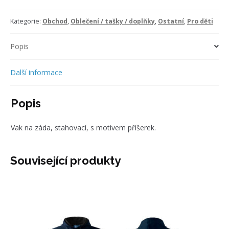
Příšerky
množství
Kategorie:
Obchod
,
Oblečení / tašky / doplňky
,
Ostatní
,
Pro děti
Popis
Další informace
Popis
Vak na záda, stahovací, s motivem příšerek.
Související produkty