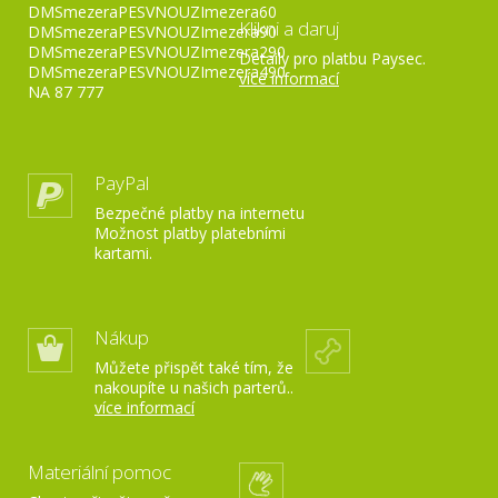
DMSmezeraPESVNOUZImezera60
Klikni a daruj
DMSmezeraPESVNOUZImezera90
DMSmezeraPESVNOUZImezera290
Detaily pro platbu Paysec.
DMSmezeraPESVNOUZImezera490
více informací
NA 87 777
PayPal
Bezpečné platby na internetu
Možnost platby platebními
kartami.
Nákup
Můžete přispět také tím, že
nakoupíte u našich parterů..
více informací
Materiální pomoc