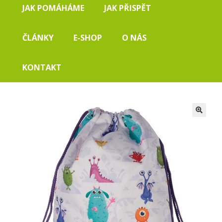
JAK POMÁHÁME
JAK PŘISPĚT
ČLÁNKY
E-SHOP
O NÁS
KONTAKT
🔍