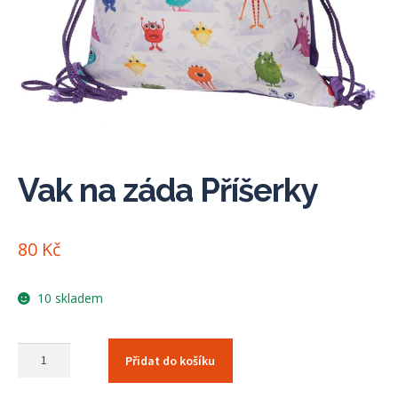
Vak na záda Příšerky
80
Kč
10 skladem
Vak
Přidat do košíku
na
záda