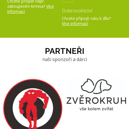
Chcete přispět např.
zakoupením krmiva?
Více
Dobrovolnictví
informací
Chcete připojit ruku k dílu?
Více informací
PARTNEŘI
naši sponzoři a dárci