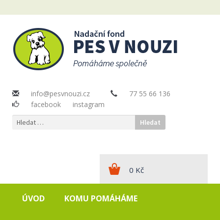
info@pesvnouzi.cz
77 55 66 136
facebook
instagram
Vyhledávání
0
Kč
ÚVOD
KOMU POMÁHÁME