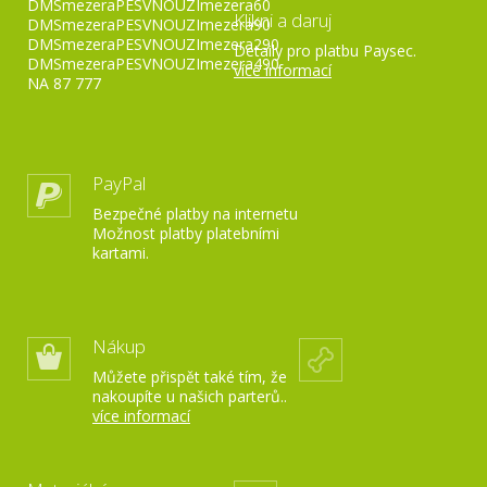
DMSmezeraPESVNOUZImezera60
Klikni a daruj
DMSmezeraPESVNOUZImezera90
DMSmezeraPESVNOUZImezera290
Detaily pro platbu Paysec.
DMSmezeraPESVNOUZImezera490
více informací
NA 87 777
PayPal
Bezpečné platby na internetu
Možnost platby platebními
kartami.
Nákup
Můžete přispět také tím, že
nakoupíte u našich parterů..
více informací