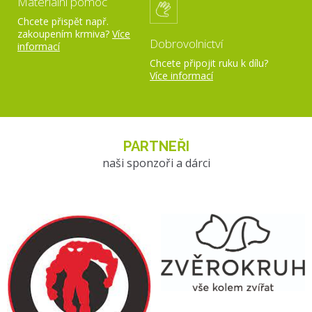
Materiální pomoc
Chcete přispět např.
zakoupením krmiva?
Více
Dobrovolnictví
informací
Chcete připojit ruku k dílu?
Více informací
PARTNEŘI
naši sponzoři a dárci