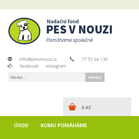
info@pesvnouzi.cz
77 55 66 136
facebook
instagram
Vyhledávání
0
Kč
ÚVOD
KOMU POMÁHÁME