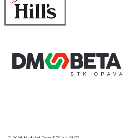
© 2026 Nadační Fond PES V NOUZI