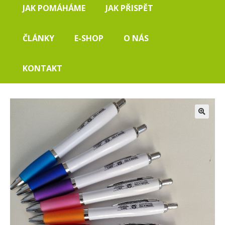
JAK POMÁHÁME
JAK PŘISPĚT
ČLÁNKY
E-SHOP
O NÁS
KONTAKT
🔍