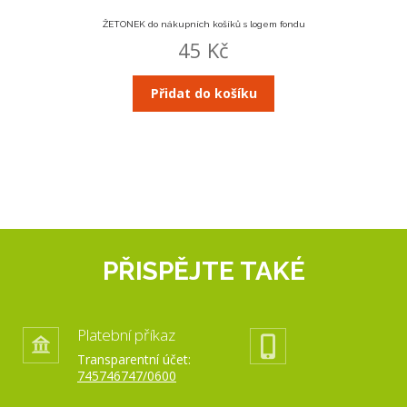
ŽETONEK do nákupních košíků s logem fondu
45
Kč
Přidat do košíku
PŘISPĚJTE TAKÉ
Platební příkaz
Transparentní účet:
745746747/0600