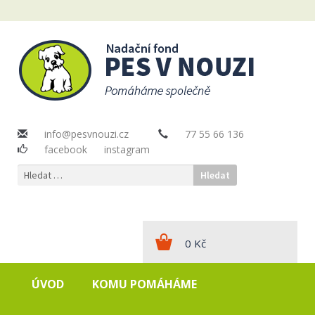
info@pesvnouzi.cz
77 55 66 136
facebook
instagram
Vyhledávání
0
Kč
ÚVOD
KOMU POMÁHÁME