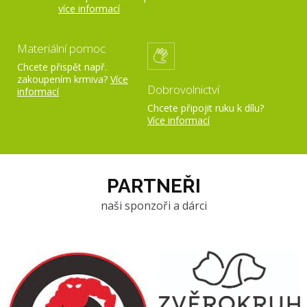
více informací
Materiální pomoc
Chcete přispět např.
zakoupením krmiva?
Více
Dobrovolnictví
informací
Chcete připojit ruku k dílu?
Více informací
PARTNEŘI
naši sponzoři a dárci