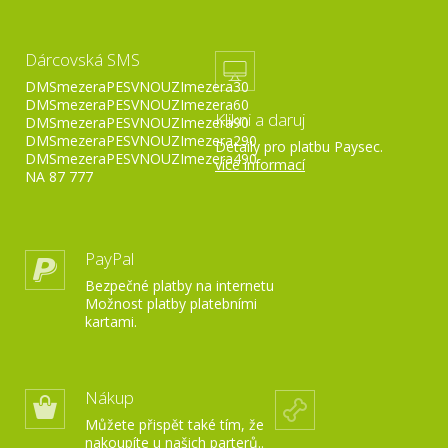
Dárcovská SMS
DMSmezeraPESVNOUZImezera30
DMSmezeraPESVNOUZImezera60
Klikni a daruj
DMSmezeraPESVNOUZImezera90
DMSmezeraPESVNOUZImezera290
Detaily pro platbu Paysec.
DMSmezeraPESVNOUZImezera490
více informací
NA 87 777
PayPal
Bezpečné platby na internetu
Možnost platby platebními
kartami.
Nákup
Můžete přispět také tím, že
nakoupíte u našich parterů..