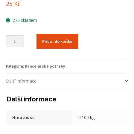
25
Kč
276 skladem
Propisky
Přidat do košíku
s
logem
Psa
v
Kategorie:
Kancelářské potřeby
nouzi
množství
Další informace
Další informace
Hmotnost
0.100 kg