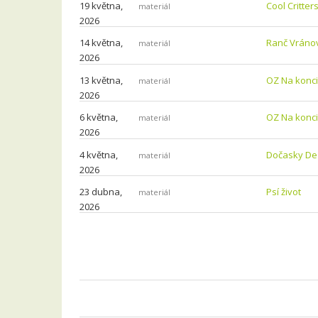
19 května,
Cool Critters
materiál
2026
14 května,
Ranč Vráno
materiál
2026
13 května,
OZ Na konci
materiál
2026
6 května,
OZ Na konci
materiál
2026
4 května,
Dočasky De 
materiál
2026
23 dubna,
Psí život
materiál
2026