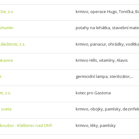
De, z.s.
krmivo, operace Hugo, Tonička, Bai
Bohumín
potahy na lehátka, stavební mate
áležitosti, z.s.
krmivo, panacur, ohrádky, vodítk
ukavice
krmivo Hills, vitamíny, Alavis
r
germicidní lampa, sterilizátor,...
, z.s.
kotec pro Gastona
 sveta
krmivo, obojky, pamlsky, dezinfe
iboušov - Klášterec nad Ohří
krmivo, léky, pamlsky