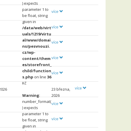
) expects
parameter 1 to
více
be float, string
given in
více
/data/web/virt
uals/1219/virtu
al/www/domai
více
ns/pesvnouzi.
cz/wp-
více
content/them
es/storefront_
child/function
více
s.php
on line
36
Kč
více
2026
23 března,
Warning
:
2026
number_format(
více
) expects
parameter 1 to
více
be float, string
given in