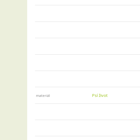
Psí život
materiál