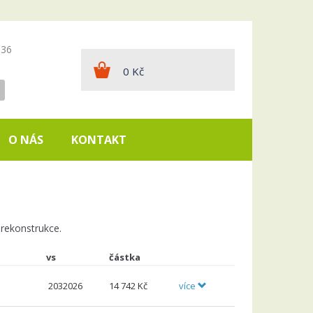
136
0
Kč
O NÁS
KONTAKT
 rekonstrukce.
vs
částka
2032026
14
742 Kč
více