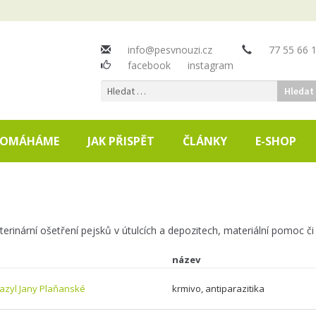
info@pesvnouzi.cz
77 55 66 
facebook
instagram
Vyhledávání
 POMÁHÁME
JAK PŘISPĚT
ČLÁNKY
E-SHOP
eterinární ošetření pejsků v útulcích a depozitech, materiální pomoc či
název
 azyl Jany Plaňanské
krmivo, antiparazitika