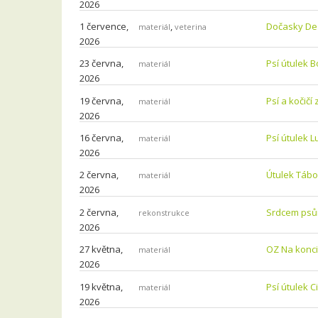
2026
1 července,
,
Dočasky De 
materiál
veterina
2026
23 června,
Psí útulek 
materiál
2026
19 června,
Psí a kočičí z
materiál
2026
16 června,
Psí útulek L
materiál
2026
2 června,
Útulek Tábo
materiál
2026
2 června,
Srdcem psům
rekonstrukce
2026
27 května,
OZ Na konci
materiál
2026
19 května,
Psí útulek C
materiál
2026