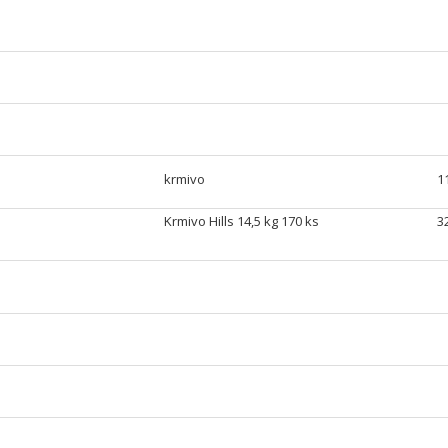
krmivo
1
Krmivo Hills 14,5 kg 170 ks
3