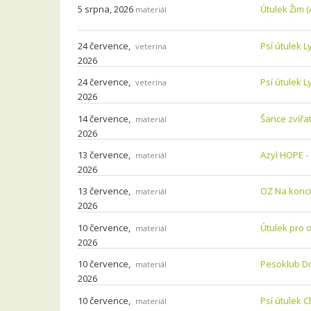
5 srpna, 2026
Útulek Žim (A
materiál
24 července,
Psí útulek 
veterina
2026
24 července,
Psí útulek 
veterina
2026
14 července,
Šance zvířat
materiál
2026
13 července,
Azyl HOPE -
materiál
2026
13 července,
OZ Na konci
materiál
2026
10 července,
Útulek pro o
materiál
2026
10 července,
Pesoklub Do
materiál
2026
10 července,
Psí útulek 
materiál