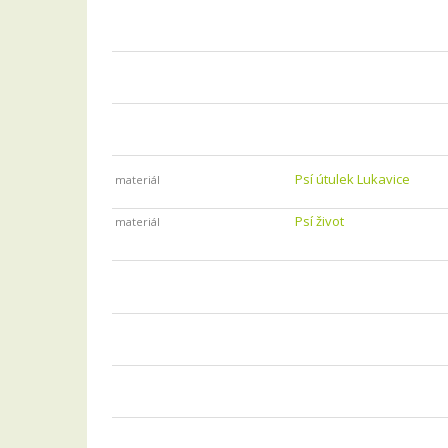
Psí útulek Lukavice
materiál
Psí život
materiál