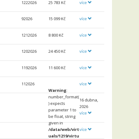
1222026
25
783 Kč
více
92026
15
099 Kč
více
1212026
8
800 Kč
více
1202026
24
450 Kč
více
1192026
11
600 Kč
více
112026
více
Warning
:
number_format(
16 dubna,
) expects
2026
parameter 1 to
více
be float, string
given in
více
/data/web/virt
uals/1219/virtu