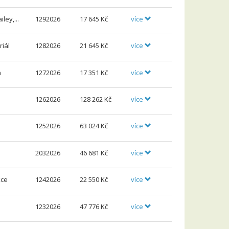
ley,...
1292026
17
645 Kč
více
riál
1282026
21
645 Kč
více
a
1272026
17
351 Kč
více
1262026
128
262 Kč
více
1252026
63
024 Kč
více
2032026
46
681 Kč
více
kce
1242026
22
550 Kč
více
1232026
47
776 Kč
více