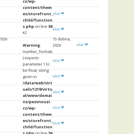
cz/wp-
content/them
více
es/storefront_
child/function
s.php
on line
36
více
Kč
2026
15 dubna,
více
Warning
:
2026
number_format(
) expects
více
parameter 1 to
be float, string
více
given in
/data/web/virt
uals/1219/virtu
více
al/www/domai
ns/pesvnouzi.
více
cz/wp-
content/them
es/storefront_
více
child/function
s.php
on line
36