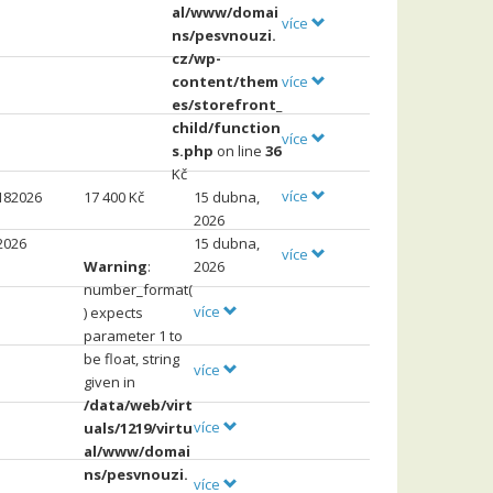
al/www/domai
více
ns/pesvnouzi.
cz/wp-
více
content/them
es/storefront_
child/function
více
s.php
on line
36
Kč
více
182026
17
400 Kč
15 dubna,
2026
2026
15 dubna,
více
Warning
:
2026
number_format(
více
) expects
parameter 1 to
be float, string
více
given in
/data/web/virt
více
uals/1219/virtu
al/www/domai
ns/pesvnouzi.
více