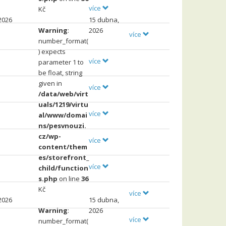
více
Kč
2026
15 dubna,
Warning
:
2026
více
number_format(
) expects
více
parameter 1 to
be float, string
given in
více
/data/web/virt
uals/1219/virtu
více
al/www/domai
ns/pesvnouzi.
cz/wp-
více
content/them
es/storefront_
více
child/function
s.php
on line
36
Kč
více
2026
15 dubna,
Warning
:
2026
více
number_format(