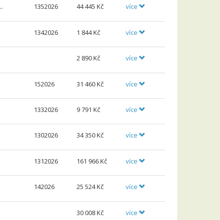
..
1352026
44
445 Kč
více
1342026
1
844 Kč
více
2
890 Kč
více
152026
31
460 Kč
více
1332026
9
791 Kč
více
1302026
34
350 Kč
více
1312026
161
966 Kč
více
142026
25
524 Kč
více
30
008 Kč
více