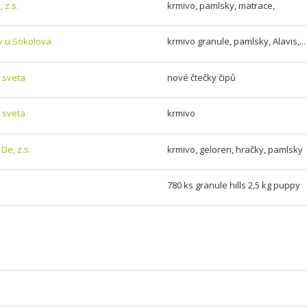
, z.s.
krmivo, pamlsky, matrace,
v u Sokolova
krmivo granule, pamlsky, Alavis,...
 sveta
nové čtečky čipů
 sveta
krmivo
De, z.s.
krmivo, geloren, hračky, pamlsky
780 ks granule hills 2,5 kg puppy