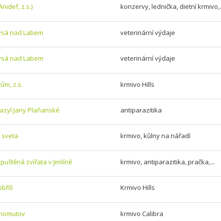
nidef, z.s.)
konzervy, lednička, dietní krmivo,.
Lysá nad Labem
veterinární výdaje
Lysá nad Labem
veterinární výdaje
ům, z.s.
krmivo Hills
 azyl Jany Plaňanské
antiparazitika
 sveta
krmivo, kůlny na nářadí
puštěná zvířata v Jimlíně
krmivo, antiparazitika, pračka,...
bříš
Krmivo Hills
Chomutov
krmivo Calibra